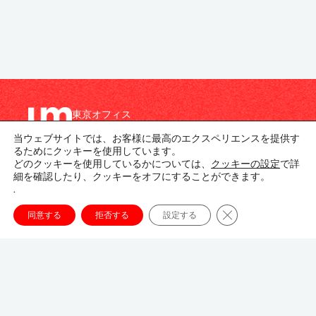
東京オフィス
〒107-8679
当ウェブサイトでは、お客様に最高のエクスペリエンスを提供す
東京都港区南青山1-1-1
るためにクッキーを使用しています。
新青山ビル東館 20階
どのクッキーを使用しているかについては、
クッキーの設定
で詳
細を確認したり、クッキーをオフにすることができます。
03-3746-8312
.
tokyo_japan-contact@umww.com
Close GDPR Cookie
同意する
拒否する
設定する
FOLLOW US