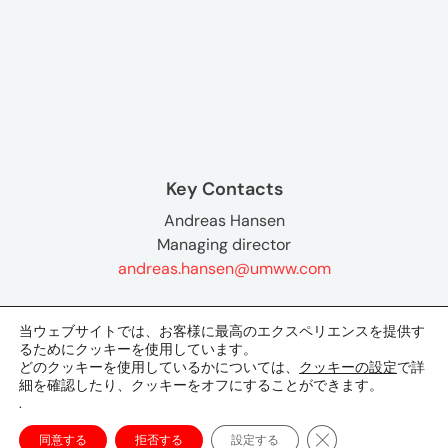
Key Contacts
Andreas Hansen
Managing director
andreas.hansen@umww.com
当ウェブサイトでは、お客様に最高のエクスペリエンスを提供す
るためにクッキーを使用しています。
どのクッキーを使用しているかについては、
クッキーの設定
で詳
細を確認したり、クッキーをオフにすることができます。
.
東京オフィス
〒107-8679
Close GDPR Cookie
同意する
拒否する
設定する
東京都港区南青山1-1-1