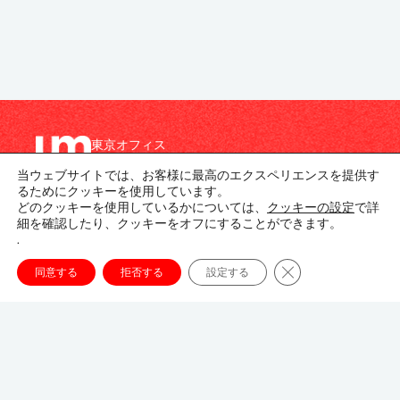
東京オフィス
〒107-8679
当ウェブサイトでは、お客様に最高のエクスペリエンスを提供す
東京都港区南青山1-1-1
るためにクッキーを使用しています。
新青山ビル東館 20階
どのクッキーを使用しているかについては、
クッキーの設定
で詳
細を確認したり、クッキーをオフにすることができます。
03-3746-8312
.
tokyo_japan-contact@umww.com
Close GDPR Cookie
同意する
拒否する
設定する
FOLLOW US