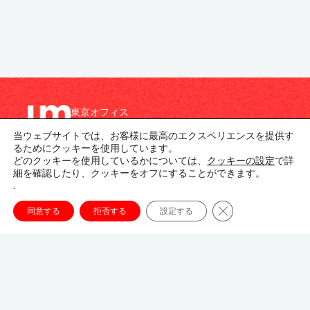
東京オフィス
〒107-8679
当ウェブサイトでは、お客様に最高のエクスペリエンスを提供す
東京都港区南青山1-1-1
るためにクッキーを使用しています。
新青山ビル東館 20階
どのクッキーを使用しているかについては、
クッキーの設定
で詳
細を確認したり、クッキーをオフにすることができます。
03-3746-8312
.
tokyo_japan-contact@umww.com
Close GDPR Cookie
同意する
拒否する
設定する
FOLLOW US