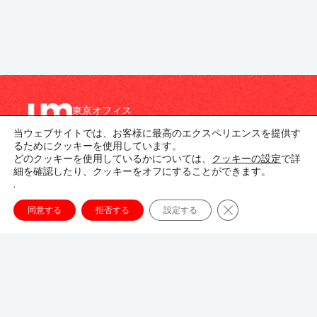
東京オフィス
〒107-8679
当ウェブサイトでは、お客様に最高のエクスペリエンスを提供す
東京都港区南青山1-1-1
るためにクッキーを使用しています。
新青山ビル東館 20階
どのクッキーを使用しているかについては、
クッキーの設定
で詳
細を確認したり、クッキーをオフにすることができます。
.
03-3746-8312
tokyo_japan-contact@umww.com
Close GDPR Cookie
同意する
拒否する
設定する
FOLLOW US