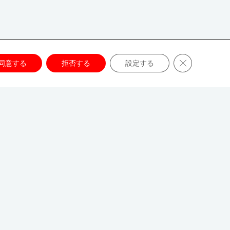
Close GDPR C
同意する
拒否する
設定する