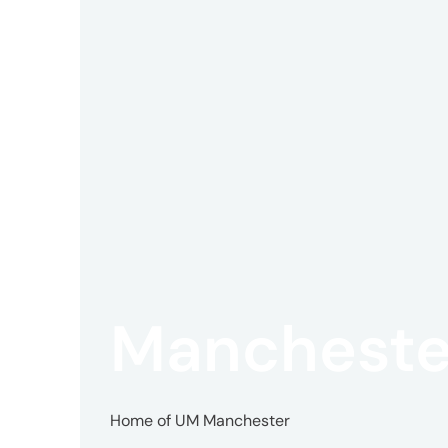
リ
ー
ダ
ー
シ
Mancheste
ッ
Home of UM Manchester