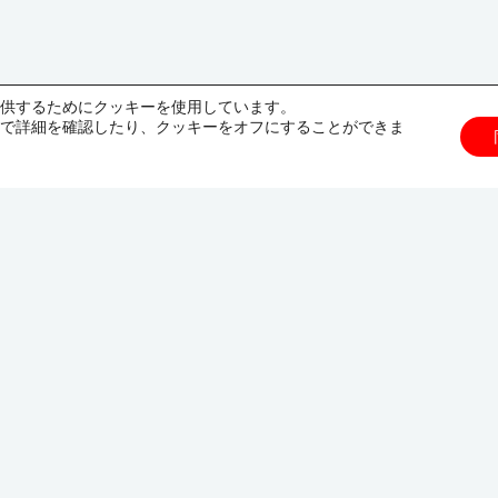
供するためにクッキーを使用しています。
で詳細を確認したり、クッキーをオフにすることができま
Manchester
Prestbury Bonis Hall
Manchester, England
SK10 4EF
44 01625 822300
GET DIRECTIONS