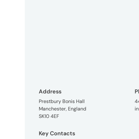
用
オ
フ
ィ
ス
Address
P
Prestbury Bonis Hall
4
Manchester, England
i
SK10 4EF
Key Contacts