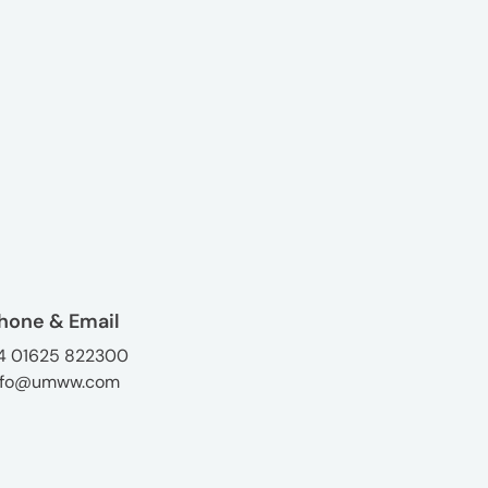
hone & Email
4 01625 822300
nfo@umww.com