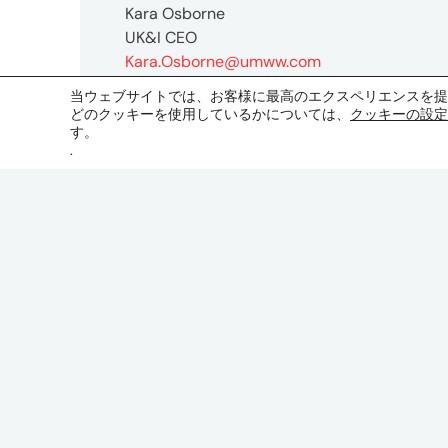
Kara Osborne
UK&I CEO
Kara.Osborne@umww.com
当ウェブサイトでは、お客様に最高のエクスペリエンスを提
どのクッキーを使用しているかについては、
UM
クッキーの設定
す。
東
.
京
オ
フ
ィ
ス
〒
107-
8679
東
京
都
港