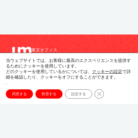
東京オフィス
〒107-8679
当ウェブサイトでは、お客様に最高のエクスペリエンスを提供す
東京都港区南青山1-1-1
るためにクッキーを使用しています。
新青山ビル東館 20階
どのクッキーを使用しているかについては、
クッキーの設定
で詳
細を確認したり、クッキーをオフにすることができます。
03-3746-8312
.
tokyo_japan-contact@umww.com
Close GDPR Cookie
同意する
拒否する
設定する
FOLLOW US