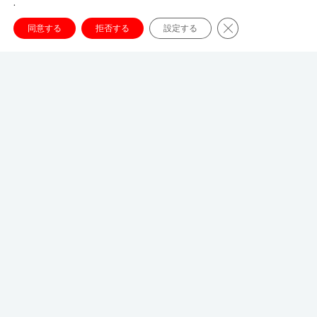
.
Close GDPR Cookie
同意する
拒否する
設定する
東京オフィス
〒107-8679
東京都港区南青山1-1-1
新青山ビル東館 20階
03-3746-8312
tokyo_japan-contact@umww.com
FOLLOW US
© 2026 UM JAPAN
プライバシーポリシー
クッキ
ーの設定
ウェブサイト利用規約