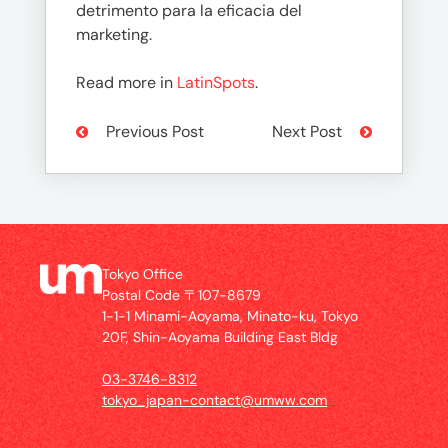
detrimento para la eficacia del
marketing.
Read more in
LatinSpots
.
Previous Post
Next Post
Tokyo Office
Postal Code 〒107-8679
1-1-1 Minami-Aoyama, Minato-ku, Tokyo
20F, Shin-Aoyama Building East Bldg
03-3746-8312
tokyo_japan-contact@umww.com