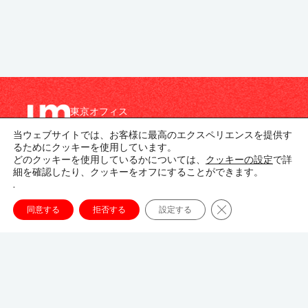
東京オフィス
〒107-8679
当ウェブサイトでは、お客様に最高のエクスペリエンスを提供す
東京都港区南青山1-1-1
るためにクッキーを使用しています。
新青山ビル東館 20階
どのクッキーを使用しているかについては、
クッキーの設定
で詳
細を確認したり、クッキーをオフにすることができます。
03-3746-8312
.
tokyo_japan-contact@umww.com
Close GDPR Cookie
同意する
拒否する
設定する
FOLLOW US